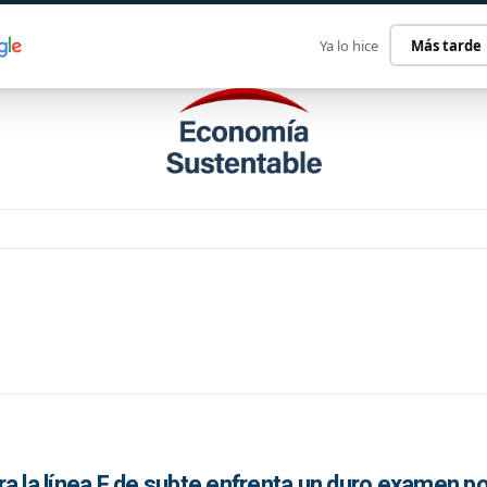
ECONOMÍA SUSTENTABLE
INTERNACIONAL
CONTACT
Ya lo hice
Más tarde
a la línea F de subte enfrenta un duro examen po