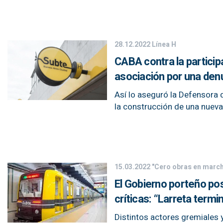
28.12.2022
Línea H
CABA contra la partici
asociación por una den
Así lo aseguró la Defensora d
la construcción de una nueva 
15.03.2022
"Cero obras en marc
El Gobierno porteño post
críticas: “Larreta ter
Distintos actores gremiales 