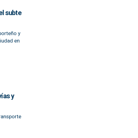
el subte
porteño y
ciudad en
vías y
ransporte