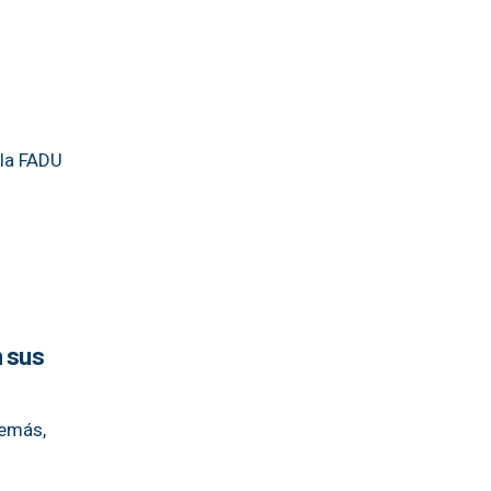
 la FADU
n sus
demás,