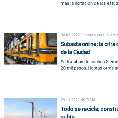
más la licitación de los estu
04.02.2022
El dinero será inverti
Subasta online: la cifr
de la Ciudad
Se trataban de coches Sieme
20 mil pesos. Habrás otras s
29.11.2021
NOTICIA
Todo se recicla: const
subte