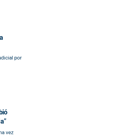
a
dicial por
bió
da”
na vez