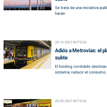
Se trata de una iniciativa pu
harán.
29.10.2021
NOTICIA
Adiós a Metrovías: el p
subte
El holding cordobés destinar
sistema, reducir el consumo 
24.09.2021
NOTICIA