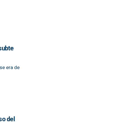
 subte
se era de
so del