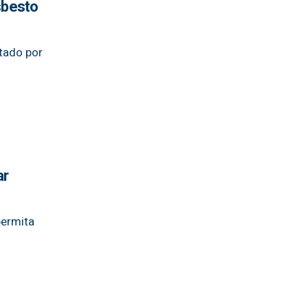
sbesto
ntado por
ar
permita