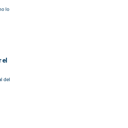
mo lo
 el
l del