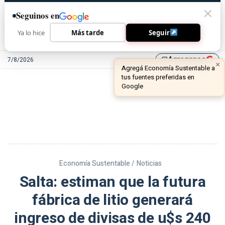
Seguinos en
Ya lo hice
Más tarde
Seguir
Agreganos
7/8/2026
library_add
Economía Sustentable /
Noticias
Salta: estiman que la futura
fábrica de litio generará
ingreso de divisas de u$s 240