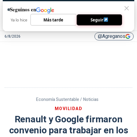
Seguinos en
Ya lo hice
Más tarde
Seguir
Agreganos
6/8/2026
library_add
Economía Sustentable /
Noticias
MOVILIDAD
Renault y Google firmaron
convenio para trabajar en los