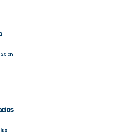
s
tos en
acios
 las