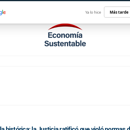
ECONOMÍA SUSTENTABLE
INTERNACIONAL
CONTACT
Ya lo hice
Más tarde
a histórica: la Justicia ratificó que violó normas 