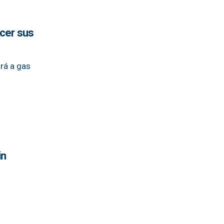
ecer sus
ará a gas
in
s