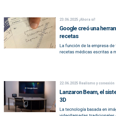
23.06.2025
¡Ahora sí!
Google creó una herrami
recetas
La función de la empresa de 
recetas médicas escritas a 
22.06.2025
Realismo y conexión
Lanzaron Beam, el sist
3D
La tecnología basada en imá
videollamadas tradicionales 