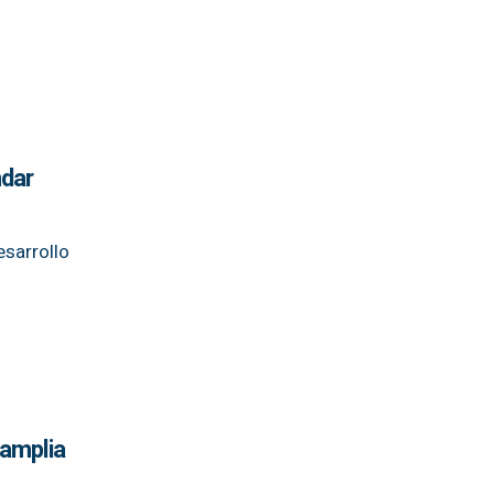
ndar
esarrollo
 amplia