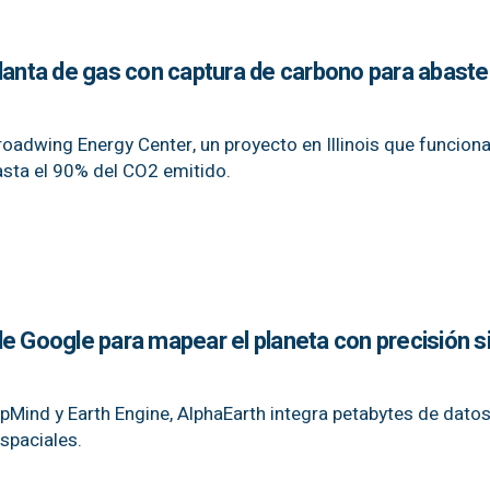
planta de gas con captura de carbono para abast
roadwing Energy Center, un proyecto en Illinois que funcion
asta el 90% del CO2 emitido.
e Google para mapear el planeta con precisión s
Mind y Earth Engine, AlphaEarth integra petabytes de dato
espaciales.