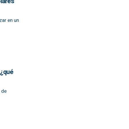
ólares
zar en un
 ¿qué
 de