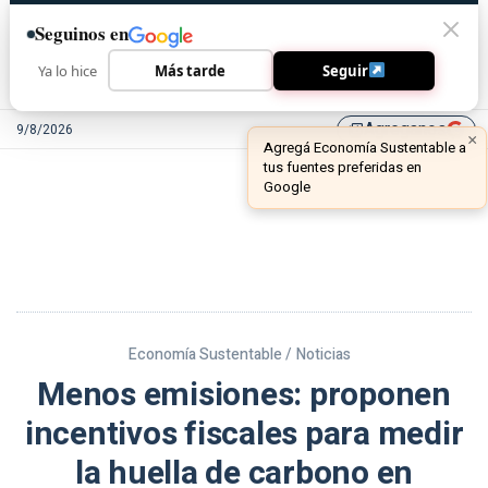
Seguinos en
Ya lo hice
Más tarde
Seguir
Agreganos
9/8/2026
library_add
Economía Sustentable /
Noticias
Menos emisiones: proponen
incentivos fiscales para medir
la huella de carbono en