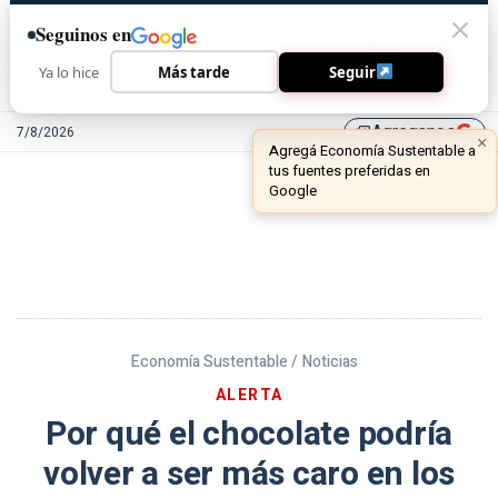
Seguinos en
Ya lo hice
Más tarde
Seguir
Agreganos
7/8/2026
library_add
Economía Sustentable /
Noticias
ALERTA
Por qué el chocolate podría
volver a ser más caro en los