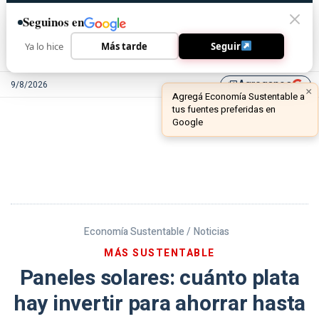
Seguinos en
Ya lo hice
Más tarde
Seguir
Agreganos
9/8/2026
library_add
Economía Sustentable /
Noticias
MÁS SUSTENTABLE
Paneles solares: cuánto plata
hay invertir para ahorrar hasta