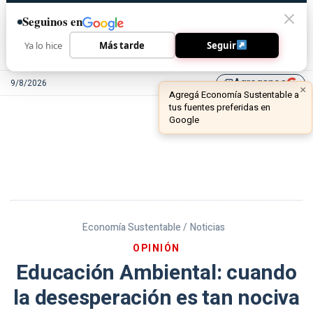
Seguinos en
Ya lo hice
Más tarde
Seguir
Agreganos
9/8/2026
library_add
Economía Sustentable /
Noticias
OPINIÓN
Educación Ambiental: cuando
la desesperación es tan nociva