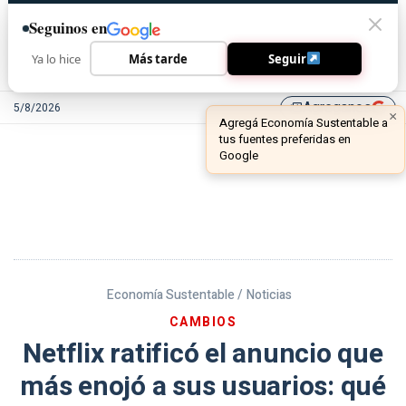
Seguinos en
Ya lo hice
Más tarde
Seguir
Agreganos
5/8/2026
library_add
Economía Sustentable /
Noticias
CAMBIOS
Netflix ratificó el anuncio que
más enojó a sus usuarios: qué