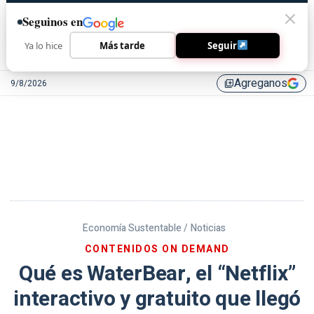
Seguinos en
Ya lo hice
Más tarde
Seguir
Agreganos
9/8/2026
library_add
Economía Sustentable /
Noticias
CONTENIDOS ON DEMAND
Qué es WaterBear, el “Netflix”
interactivo y gratuito que llegó