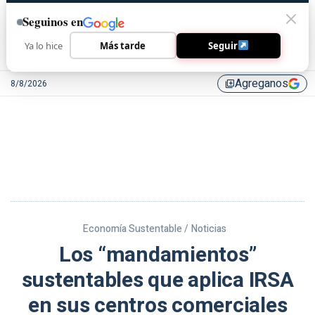
Seguinos en
Ya lo hice
Más tarde
Seguir
Agreganos
8/8/2026
library_add
Economía Sustentable /
Noticias
Los “mandamientos”
sustentables que aplica IRSA
en sus centros comerciales