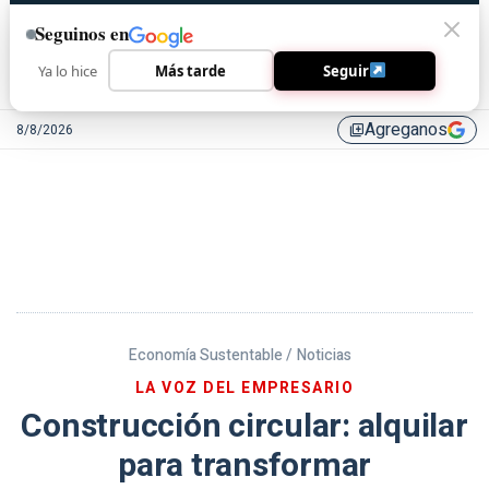
Seguinos en
Ya lo hice
Más tarde
Seguir
Agreganos
8/8/2026
library_add
Economía Sustentable /
Noticias
LA VOZ DEL EMPRESARIO
Construcción circular: alquilar
para transformar