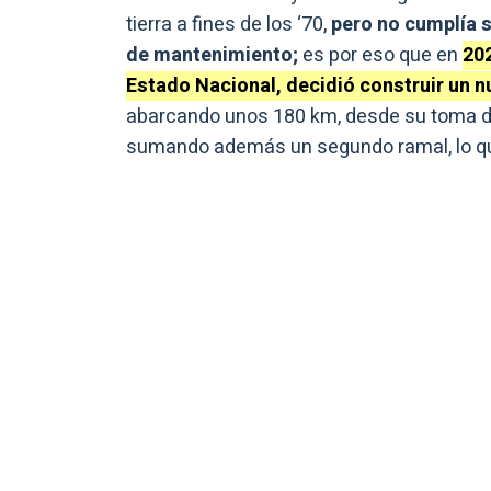
tierra a fines de los ‘70,
pero no cumplía su
de mantenimiento;
es por eso que en
202
Estado Nacional, decidió construir un n
abarcando unos 180 km, desde su toma de a
sumando además un segundo ramal, lo que