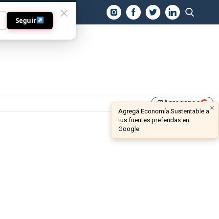
O
Seguir
Agreganos
library_add
×
Agregá Economía Sustentable a
tus fuentes preferidas en
Google