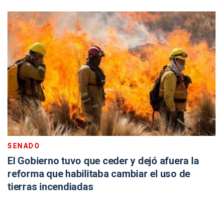
SENADO
El Gobierno tuvo que ceder y dejó afuera la
reforma que habilitaba cambiar el uso de
tierras incendiadas