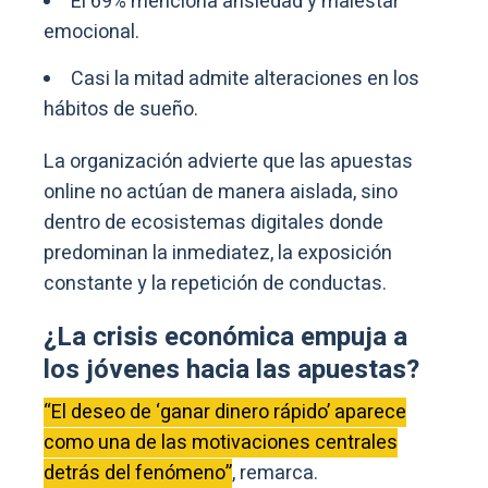
El 69% menciona ansiedad y malestar
emocional.
Casi la mitad admite alteraciones en los
hábitos de sueño.
La organización advierte que las apuestas
online no actúan de manera aislada, sino
dentro de ecosistemas digitales donde
predominan la inmediatez, la exposición
constante y la repetición de conductas.
¿La crisis económica empuja a
los jóvenes hacia las apuestas?
“El deseo de ‘ganar dinero rápido’ aparece
como una de las motivaciones centrales
detrás del fenómeno”
, remarca.