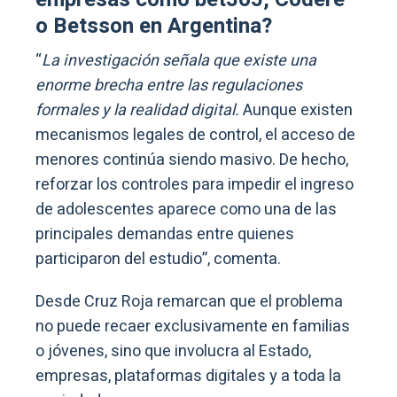
o Betsson en Argentina?
“
La investigación señala que existe una
enorme brecha entre las regulaciones
formales y la realidad digital.
Aunque existen
mecanismos legales de control, el acceso de
menores continúa siendo masivo. De hecho,
reforzar los controles para impedir el ingreso
de adolescentes aparece como una de las
principales demandas entre quienes
participaron del estudio”, comenta.
Desde Cruz Roja remarcan que el problema
no puede recaer exclusivamente en familias
o jóvenes, sino que involucra al Estado,
empresas, plataformas digitales y a toda la