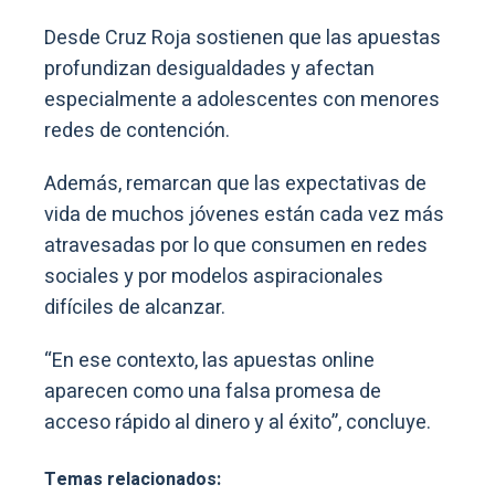
Desde Cruz Roja sostienen que las apuestas
profundizan desigualdades y afectan
especialmente a adolescentes con menores
redes de contención.
Además, remarcan que las expectativas de
vida de muchos jóvenes están cada vez más
atravesadas por lo que consumen en redes
sociales y por modelos aspiracionales
difíciles de alcanzar.
“En ese contexto, las apuestas online
aparecen como una falsa promesa de
acceso rápido al dinero y al éxito”, concluye.
Temas relacionados: