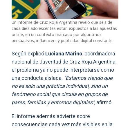
Un informe de Cruz Roja Argentina reveló que seis de
cada diez adolescentes están expuestos a las apuestas
online, en un contexto marcado por algoritmos
persuasivos, influencers y publicidad digital constante
Según explicó
Luciana Marino
, coordinadora
nacional de Juventud de Cruz Roja Argentina,
el problema ya no puede interpretarse como
una conducta aislada.
“Estamos viendo que
no es solo una práctica individual, sino un
fenómeno social que circula en grupos de
pares, familias y entornos digitales”
, afirmó.
El informe además advierte sobre
consecuencias cada vez más visibles en la