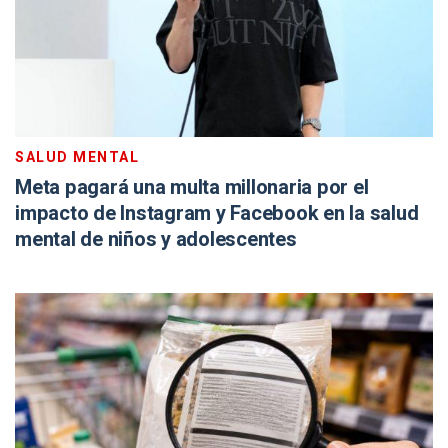
SALUD MENTAL
Meta pagará una multa millonaria por el
impacto de Instagram y Facebook en la salud
mental de niños y adolescentes