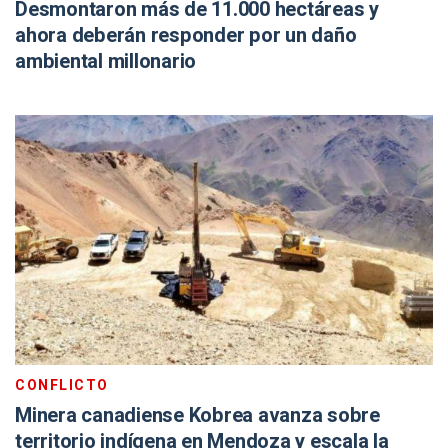
Desmontaron más de 11.000 hectáreas y
ahora deberán responder por un daño
ambiental millonario
CONFLICTO
Minera canadiense Kobrea avanza sobre
territorio indígena en Mendoza y escala la