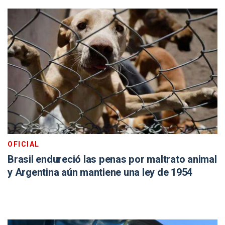
OFICIAL
Brasil endureció las penas por maltrato animal
y Argentina aún mantiene una ley de 1954