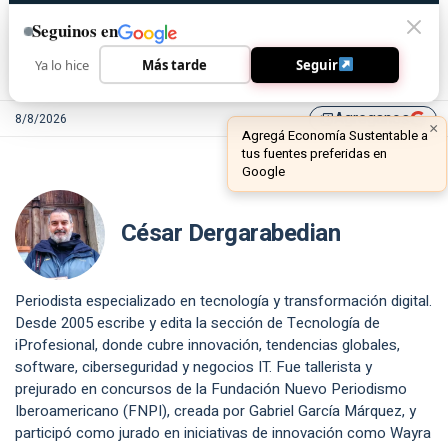
Seguinos en
Ya lo hice
Más tarde
Seguir
Agreganos
8/8/2026
library_add
×
Agregá Economía Sustentable a
tus fuentes preferidas en
Google
César Dergarabedian
Periodista especializado en tecnología y transformación digital.
Desde 2005 escribe y edita la sección de Tecnología de
iProfesional, donde cubre innovación, tendencias globales,
software, ciberseguridad y negocios IT. Fue tallerista y
prejurado en concursos de la Fundación Nuevo Periodismo
Iberoamericano (FNPI), creada por Gabriel García Márquez, y
participó como jurado en iniciativas de innovación como Wayra