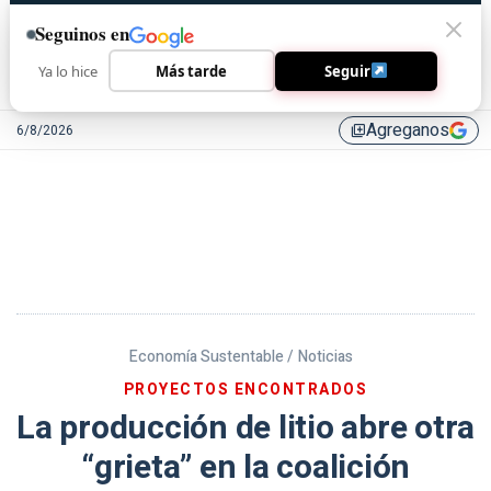
Seguinos en
Ya lo hice
Más tarde
Seguir
Agreganos
6/8/2026
library_add
Economía Sustentable /
Noticias
PROYECTOS ENCONTRADOS
La producción de litio abre otra
“grieta” en la coalición