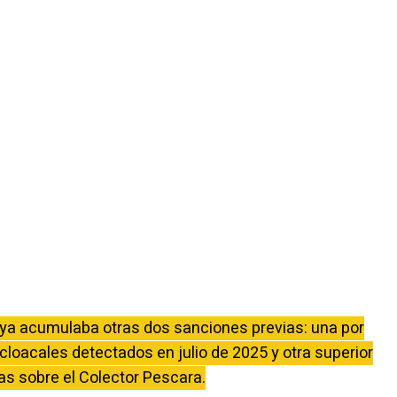
ya acumulaba otras dos sanciones previas: una por
loacales detectados en julio de 2025 y otra superior
as sobre el Colector Pescara.