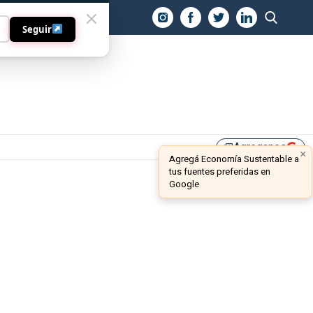
O
Seguir
Agreganos
library_add
×
Agregá Economía Sustentable a
tus fuentes preferidas en
Google