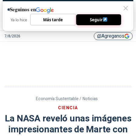
Seguinos en
Ya lo hice
Más tarde
Seguir
Agreganos
7/8/2026
library_add
Economía Sustentable /
Noticias
CIENCIA
La NASA reveló unas imágenes
impresionantes de Marte con