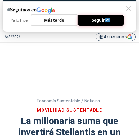
Seguinos en
Ya lo hice
Más tarde
Seguir
Agreganos
6/8/2026
library_add
Economía Sustentable /
Noticias
MOVILIDAD SUSTENTABLE
La millonaria suma que
invertirá Stellantis en un