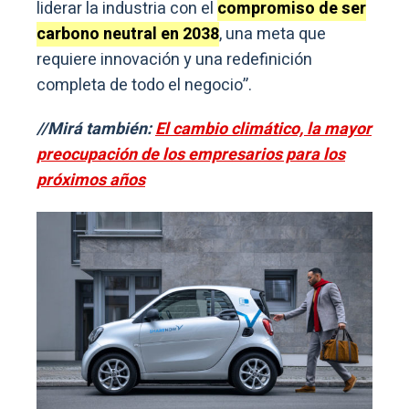
liderar la industria con el
c
ompromiso de ser
carbono neutral en 2038
, una meta que
requiere innovación y una redefinición
completa de todo el negocio”.
//Mirá también:
El cambio climático, la mayor
preocupación de los empresarios para los
próximos años