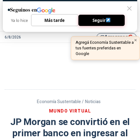
Seguinos en
Ya lo hice
Más tarde
Seguir
Agreganos
6/8/2026
library_add
Economía Sustentable /
Noticias
MUNDO VIRTUAL
JP Morgan se convirtió en el
primer banco en ingresar al