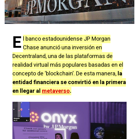
E
l banco estadounidense JP Morgan
Chase anunció una inversión en
Decentraland, una de las plataformas de
realidad virtual más populares basadas en el
concepto de ‘blockchain’. De esta manera,
la
entidad financiera se convirtió en la primera
en llegar al
metaverso
.