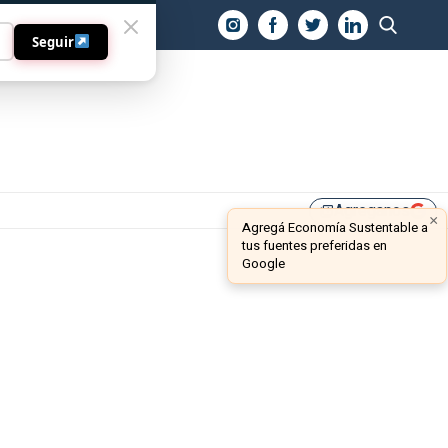
O
Seguir
Agreganos
library_add
×
Agregá Economía Sustentable a
tus fuentes preferidas en
Google