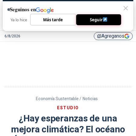
Seguinos en
Ya lo hice
Más tarde
Seguir
Agreganos
6/8/2026
library_add
Economía Sustentable /
Noticias
ESTUDIO
¿Hay esperanzas de una
mejora climática? El océano