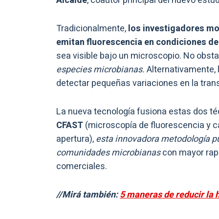
Alcalde
, coautor principal del nuevo estud
Tradicionalmente,
los investigadores mo
emitan fluorescencia en condiciones de
sea visible bajo un microscopio. No obst
especies microbianas.
Alternativamente,
detectar pequeñas variaciones en la tran
La nueva tecnología fusiona estas dos t
CFAST
(microscopía de fluorescencia y c
apertura),
esta innovadora metodología p
comunidades microbianas
con mayor rap
comerciales.
//Mirá también:
5 maneras de reducir la 