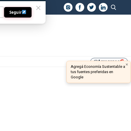
O
Seguir
Agreganos
library_add
×
Agregá Economía Sustentable a
tus fuentes preferidas en
Google