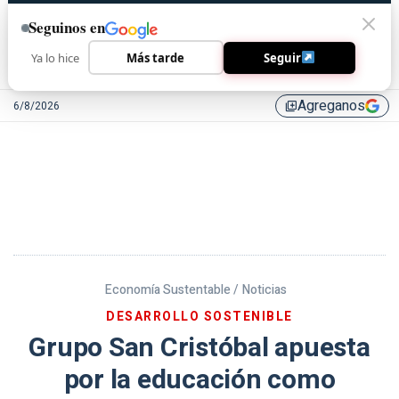
Seguinos en
Ya lo hice
Más tarde
Seguir
Agreganos
6/8/2026
library_add
Economía Sustentable /
Noticias
DESARROLLO SOSTENIBLE
Grupo San Cristóbal apuesta
por la educación como