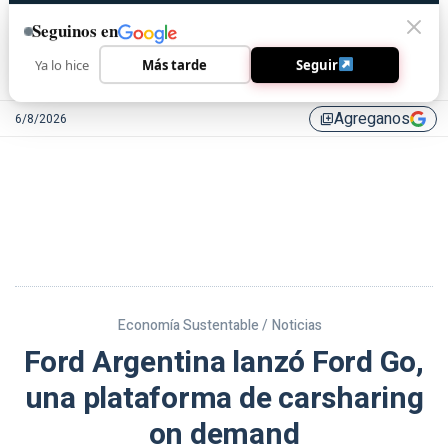
Seguinos en
Ya lo hice
Más tarde
Seguir
Agreganos
6/8/2026
library_add
Economía Sustentable /
Noticias
Ford Argentina lanzó Ford Go,
una plataforma de carsharing
on demand