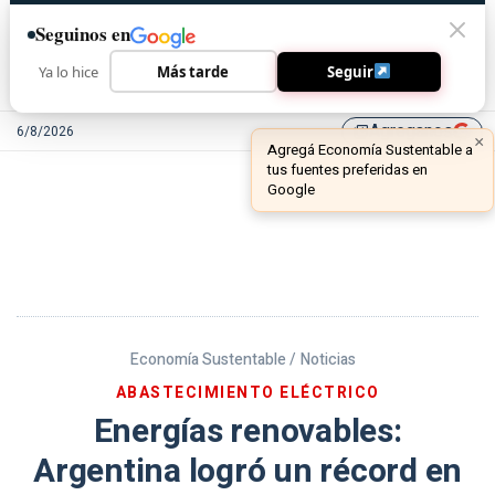
Seguinos en
Ya lo hice
Más tarde
Seguir
Agreganos
6/8/2026
library_add
Economía Sustentable /
Noticias
ABASTECIMIENTO ELÉCTRICO
Energías renovables:
Argentina logró un récord en