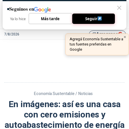
Seguinos en
Ya lo hice
Más tarde
Seguir
Agreganos
7/8/2026
library_add
Economía Sustentable /
Noticias
En imágenes: así es una casa
con cero emisiones y
autoabastecimiento de energía