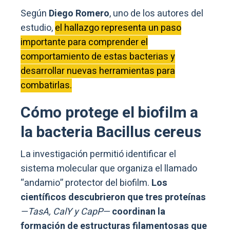
Según
Diego Romero
, uno de los autores del
estudio,
el hallazgo representa un paso
importante para comprender el
comportamiento de estas bacterias y
desarrollar nuevas herramientas para
combatirlas.
Cómo protege el biofilm a
la bacteria Bacillus cereus
La investigación permitió identificar el
sistema molecular que organiza el llamado
“andamio” protector del biofilm.
Los
científicos descubrieron que tres proteínas
—TasA, CalY y CapP—
coordinan la
formación de estructuras filamentosas que