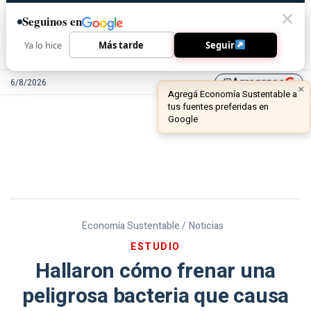
Seguinos en
Ya lo hice
Más tarde
Seguir
Agreganos
6/8/2026
library_add
Economía Sustentable /
Noticias
ESTUDIO
Hallaron cómo frenar una
peligrosa bacteria que causa