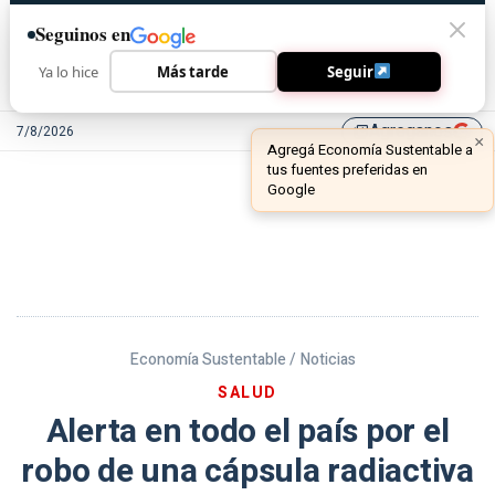
Seguinos en
Ya lo hice
Más tarde
Seguir
Agreganos
7/8/2026
library_add
Economía Sustentable /
Noticias
SALUD
Alerta en todo el país por el
robo de una cápsula radiactiva