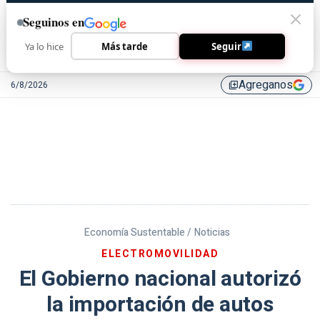
Seguinos en
Ya lo hice
Más tarde
Seguir
Agreganos
6/8/2026
library_add
Economía Sustentable /
Noticias
ELECTROMOVILIDAD
El Gobierno nacional autorizó
la importación de autos