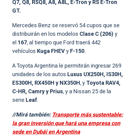
Q7, Q8, RSQ8, A8, A8L, E-Tron y RS E-Tron
GT.
Mercedes Benz se reservó 54 cupos que se
distribuirán en los modelos
Clase C (206)
y
el
167
, al tiempo que Ford traerá 442
vehículos
Kuga FHEV
y
F-150
.
A Toyota Argentina le permitirán ingresar 269
unidades de los autos
Luxus UX250H, IS30H,
ES300H, RX450H y NX350H
, y
Toyota RAV4,
C-HR, Camry y Prius
, y a Nissan 25 de la
serie
Leaf
.
//Mirá también:
Transporte más sustentable:
la gran inversión que hará una empresa con
sede en Dubái en Argentina