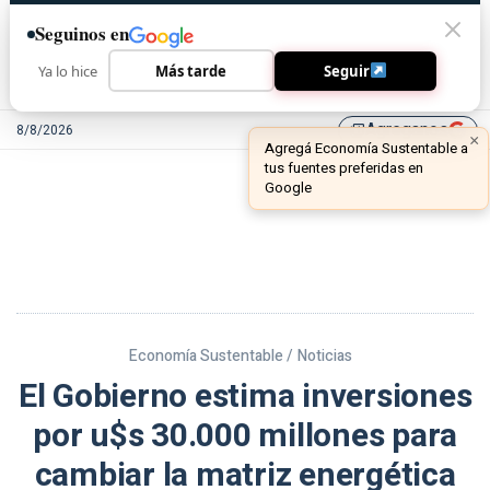
Seguinos en
Ya lo hice
Más tarde
Seguir
Agreganos
8/8/2026
library_add
Economía Sustentable /
Noticias
El Gobierno estima inversiones
por u$s 30.000 millones para
cambiar la matriz energética