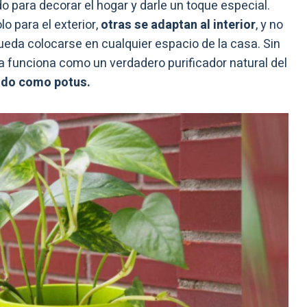
 para decorar el hogar y darle un toque especial.
 para el exterior,
otras se adaptan al interior
, y no
ueda colocarse en cualquier espacio de la casa. Sin
 funciona como un verdadero purificador natural del
ido como potus.