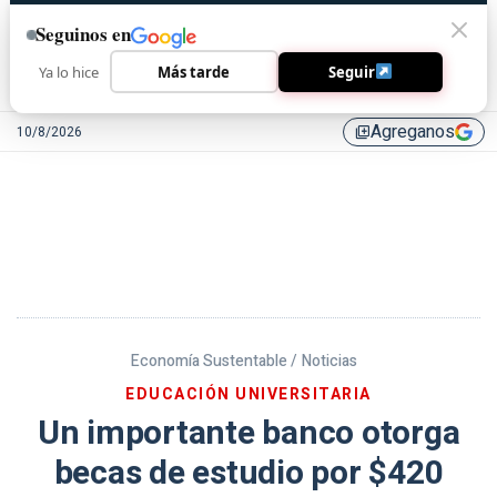
Seguinos en
Ya lo hice
Más tarde
Seguir
Agreganos
10/8/2026
library_add
Economía Sustentable /
Noticias
EDUCACIÓN UNIVERSITARIA
Un importante banco otorga
becas de estudio por $420