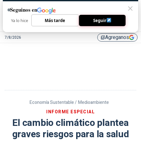
Seguinos en
Ya lo hice
Más tarde
Seguir
Agreganos
7/8/2026
library_add
Economía Sustentable /
Medioambiente
INFORME ESPECIAL
El cambio climático plantea
graves riesgos para la salud