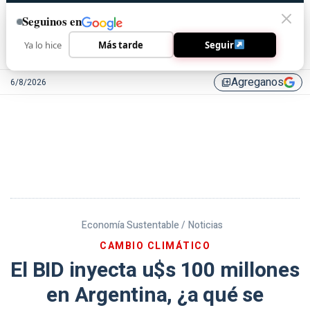
Seguinos en
Ya lo hice
Más tarde
Seguir
Agreganos
6/8/2026
library_add
Economía Sustentable /
Noticias
CAMBIO CLIMÁTICO
El BID inyecta u$s 100 millones
en Argentina, ¿a qué se