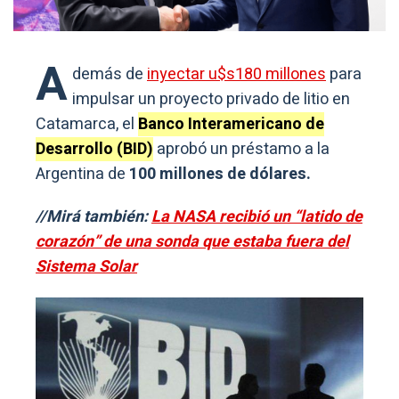
A
demás de
inyectar u$s180 millones
para
impulsar un proyecto privado de litio en
Catamarca, el
Banco Interamericano de
Desarrollo (BID)
aprobó un préstamo a la
Argentina de
100 millones de dólares.
//Mirá también:
La NASA recibió un “latido de
corazón” de una sonda que estaba fuera del
Sistema Solar