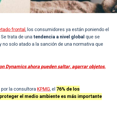
etado frontal
, los consumidores ya están poniendo el
Se trata de una
tendencia a nivel global
que se
y no solo atado a la sanción de una normativa que
ton Dynamics ahora pueden saltar, agarrar objetos,
 por la consultora
KPMG
, el
76% de los
proteger el medio ambiente es más importante