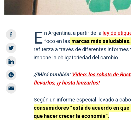
E
n Argentina, a partir de la
ley de etiqu
foco en las
marcas más saludables.
refuerza a través de diferentes informes 
impone la obligatoriedad del cambio.
//Mirá también:
Video: los robots de Bos
llevarlos, ¡y hasta lanzarlos!
Según un informe especial llevado a cabo
consumidores “está de acuerdo en que 
que hacer crecer la economía”.