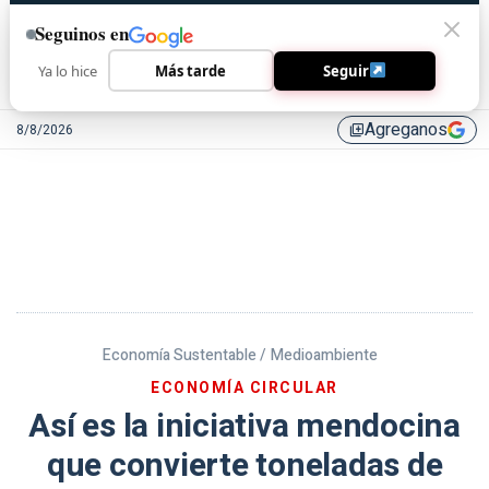
Seguinos en
Ya lo hice
Más tarde
Seguir
Agreganos
8/8/2026
library_add
Economía Sustentable /
Medioambiente
ECONOMÍA CIRCULAR
Así es la iniciativa mendocina
que convierte toneladas de