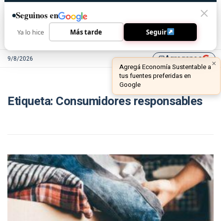
Seguinos en
Ya lo hice
Más tarde
Seguir
Agreganos
9/8/2026
library_add
×
Agregá Economía Sustentable a
tus fuentes preferidas en
Google
Etiqueta:
Consumidores responsables