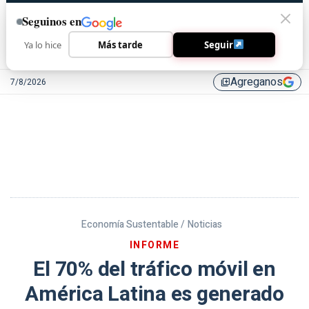
Seguinos en
Ya lo hice
Más tarde
Seguir
Agreganos
7/8/2026
library_add
Economía Sustentable /
Noticias
INFORME
El 70% del tráfico móvil en
América Latina es generado