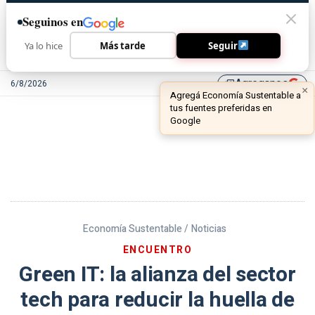
Seguinos en
Ya lo hice
Más tarde
Seguir
Agreganos
6/8/2026
library_add
Economía Sustentable /
Noticias
ENCUENTRO
Green IT: la alianza del sector
tech para reducir la huella de