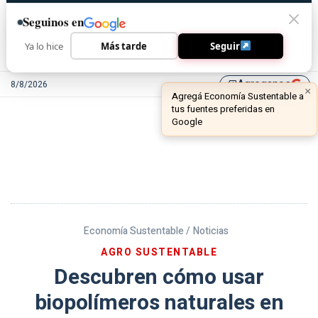
Seguinos en
Ya lo hice
Más tarde
Seguir
Agreganos
8/8/2026
library_add
Economía Sustentable /
Noticias
AGRO SUSTENTABLE
Descubren cómo usar
biopolímeros naturales en