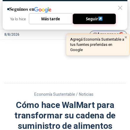
Seguinos en
Ya lo hice
Más tarde
Seguir
Agreganos
8/8/2026
library_add
Economía Sustentable /
Noticias
Cómo hace WalMart para
transformar su cadena de
suministro de alimentos