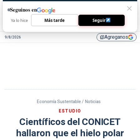
Seguinos en
Ya lo hice
Más tarde
Seguir
Agreganos
9/8/2026
library_add
Economía Sustentable /
Noticias
ESTUDIO
Científicos del CONICET
hallaron que el hielo polar