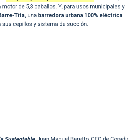
n motor de 5,3 caballos. Y, para usos municipales y
arre-Tita,
una
barredora urbana 100% eléctrica
sus cepillos y sistema de succión.
a Sustentable
, Juan Manuel Baretto, CEO de Coradir,