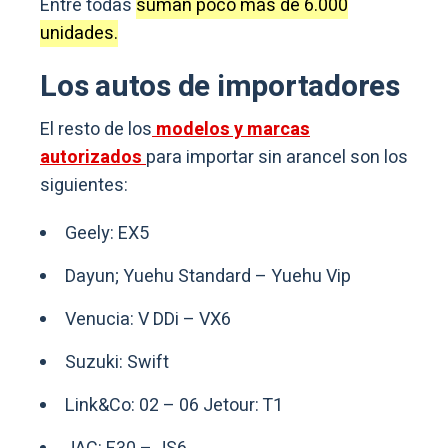
Entre todas
suman poco más de 6.000
unidades.
Los autos de importadores
El resto de los
modelos y marcas
autorizados
para importar sin arancel son los
siguientes:
Geely: EX5
Dayun; Yuehu Standard – Yuehu Vip
Venucia: V DDi – VX6
Suzuki: Swift
Link&Co: 02 – 06 Jetour: T1