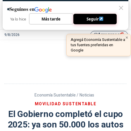
Seguinos en
Ya lo hice
Más tarde
Seguir
Agreganos
9/8/2026
library_add
Economía Sustentable /
Noticias
MOVILIDAD SUSTENTABLE
El Gobierno completó el cupo
2025: ya son 50.000 los autos