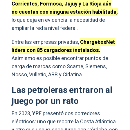
Corrientes, Formosa, Jujuy y La Rioja aún
no cuentan con ninguna estación habilitada,
lo que deja en evidencia la necesidad de
ampliar la red a nivel federal.
Entre las empresas privadas,
ChargeboxNet
lidera con 85 cargadores instalados.
Asimismo es posible encontrar puntos de
carga de marcas como Scame, Siemens,
Nosso, Vulletic, ABB y Cirlatina.
Las petroleras entraron al
juego por un rato
En 2023,
YPF
presentó dos corredores
eléctricos: uno que recorre la Costa Atlántica
y otro que une Buenos Aires con Córdoba, con