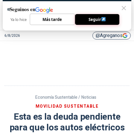
Seguinos en
Ya lo hice
Más tarde
Seguir
Agreganos
6/8/2026
library_add
Economía Sustentable /
Noticias
MOVILIDAD SUSTENTABLE
Esta es la deuda pendiente
para que los autos eléctricos