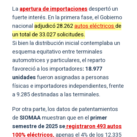
La
apertura de importaciones
despertó un
fuerte interés. En la primera fase, el Gobierno
nacional
adjudicó 28.262
autos eléctricos
de
un total de 33.027 solicitudes.
Si bien la distribución inicial contemplaba un
esquema equitativo entre terminales
automotrices y particulares, el reparto
favoreció a los importadores
: 18.977
unidades
fueron asignadas a personas
físicas e importadores independientes, frente
a 9.285 destinadas a las terminales.
Por otra parte, los datos de patentamientos
de
SIOMAA
muestran que en el
primer
semestre de 2025 se
registraron 493 autos
100% eléctricos,
apenas el 4% de los 12.335