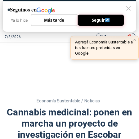
Seguinos en
Ya lo hice
Más tarde
Seguir
Agreganos
7/8/2026
library_add
Economía Sustentable /
Noticias
Cannabis medicinal: ponen en
marcha un proyecto de
investigación en Escobar