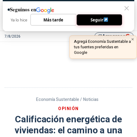
Seguinos en
Ya lo hice
Más tarde
Seguir
Agreganos
7/8/2026
library_add
Economía Sustentable /
Noticias
OPINIÓN
Calificación energética de
viviendas: el camino a una