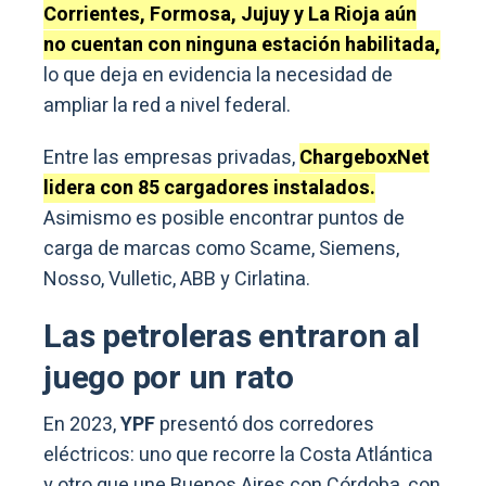
Corrientes, Formosa, Jujuy y La Rioja aún
no cuentan con ninguna estación habilitada,
lo que deja en evidencia la necesidad de
ampliar la red a nivel federal.
Entre las empresas privadas,
ChargeboxNet
lidera con 85 cargadores instalados.
Asimismo es posible encontrar puntos de
carga de marcas como Scame, Siemens,
Nosso, Vulletic, ABB y Cirlatina.
Las petroleras entraron al
juego por un rato
En 2023,
YPF
presentó dos corredores
eléctricos: uno que recorre la Costa Atlántica
y otro que une Buenos Aires con Córdoba, con