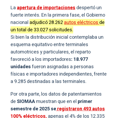
La
apertura de importaciones
despertó un
fuerte interés. En la primera fase, el Gobierno
nacional
adjudicó 28.262
autos eléctricos
de
un total de 33.027 solicitudes.
Si bien la distribución inicial contemplaba un
esquema equitativo entre terminales
automotrices y particulares, el reparto
favoreció a los importadores
: 18.977
unidades
fueron asignadas a personas
físicas e importadores independientes, frente
a 9.285 destinadas a las terminales.
Por otra parte, los datos de patentamientos
de
SIOMAA
muestran que en el
primer
semestre de 2025 se
registraron 493 autos
100% eléctricos,
apenas el 4% de los 12.335