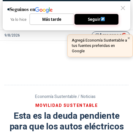
Seguinos en
Ya lo hice
Más tarde
Seguir
Agreganos
9/8/2026
library_add
Economía Sustentable /
Noticias
MOVILIDAD SUSTENTABLE
Esta es la deuda pendiente
para que los autos eléctricos